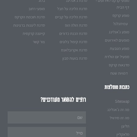
מופעי קרקס לאירועים -
סדנת ג'אגלינג
בלוג
דף הבית
סדנת הליכה על חבל
מופעי רחוב
מופע קרקס
סדנת הליכה על קביים
סדנת חוכמת הקרקס
עמיתגלגל
סדנת הולה הופ
סדנת ליצנות ברצינות
מופע ג'אגלינג
סדנת הכנת כדורים
קייטנה קרקסית
מופעים לאירועים
סדנת קיפול בלונים
צור קשר
מופע הטבעת
סדנת אקרובלאנס
מפעיל יום הולדת
סדנת בועות סבון
סדנאות קרקס
דמויות שטח
כתבות מומלצות
רוצים להשאר מעודכנים?
Siteswap
מה זה ג'אגלינג
Name
מה זה סירוויל
הליצן
Email
סלאקליין