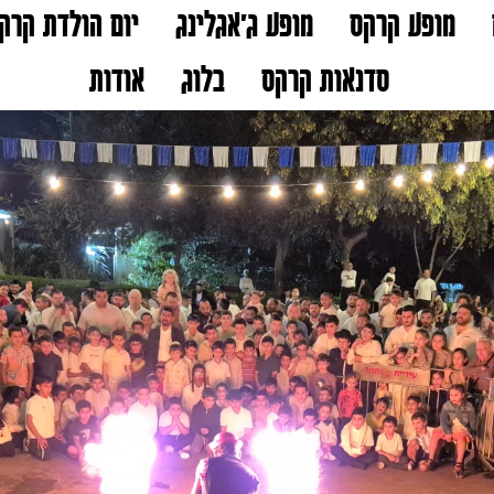
מופע קרקס
מופע ג'אגלינג
יום הולדת קרק
סדנאות קרקס
בלוג
אודות