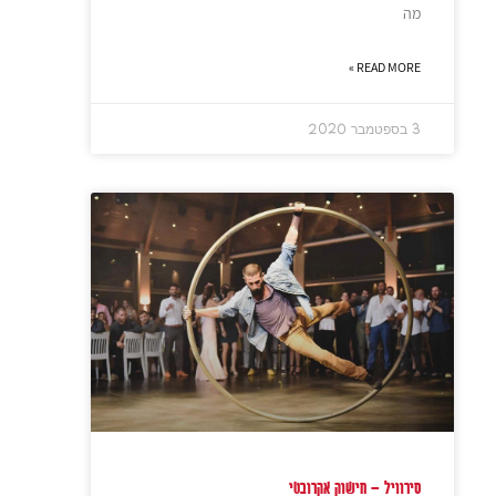
מה
READ MORE »
3 בספטמבר 2020
סירוויל – חישוק אקרובטי