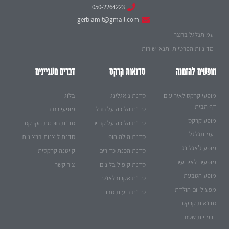
050-2264223
gerbiamit@gmail.com
עמיתגלגל בחצר
מדיניות הפרטיות ותנאי שירות
מופעים להזמנה
סדנאות קרקס
דברים מעניינים
מופעי קרקס לאירועים -
סדנת ג'אגלינג
בלוג
דף הבית
סדנת הליכה על חבל
מופעי רחוב
מופע קרקס
סדנת הליכה על קביים
סדנת חוכמת הקרקס
עמיתגלגל
סדנת הולה הופ
סדנת ליצנות ברצינות
מופע ג'אגלינג
סדנת הכנת כדורים
קייטנה קרקסית
מופעים לאירועים
סדנת קיפול בלונים
צור קשר
מופע הטבעת
סדנת אקרובלאנס
מפעיל יום הולדת
סדנת בועות סבון
סדנאות קרקס
דמויות שטח