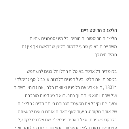
הליצנים ההיסטוריים
הליצנים ההיסטוריים הוסיפו כל מיני סממנים שהיום
משתייכים באופן טבעי לדמות הליצן שבראשנו אך אין זה
תמיד היה כך
בקומדיה דל ארטה באיטליה החלו הליצנים להשתמש
במסכות. את הליצן בעל הפנים הלבנות עיצב ג'וסף גרימלדי
ב1801 , הוא צבע את כל פניו וצווארו בלבן, את גבותיו בשחור
ועל שפתיו הוא צייר חיוך רחב. הוא הציג דמות מורכבת
ומעניינת וקיבל את המעמד הגבוהה ביותר בדירוג הליצנים
של אותה תקופה. תיעוד לאף האדום אנחנו רואים לראשונה
בקרקס משפחתי אצל האחים פרטליני. שם אלברט לקח על
עצמו את דמות הליצן ההיסטורי המאופר בצורה מוגזמת ואף