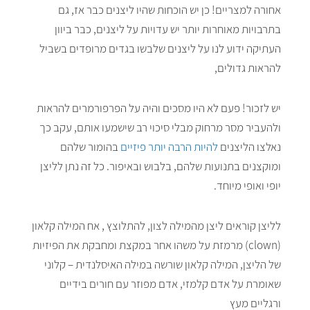
אחורה למצריים! כן יש הוכחות שהיו ליצנים כבר אז, גם
בתרבויות מאוחרות יותר יש עדויות על ליצנים, כבר ביוון
העתיקה ידוע לנו על ליצנים שלבשו בגדים מרופדים בשביל
להראות גדולים,
יש לזכור! פעם לא היו מסכים והיה על הפרפורמרים להראות
ולהעביר מסר מרחוק מבלי סיכוי רב שישמעו אותם, עקב כך
נאלצו הליצנים
להיות הרבה יותר פיזיים
בהומור שלהם
ומוקצנים בתנועות שלהם, בלבוש ובאיפור. כל זה נתן לליצן
יופי ואופי מיוחד.
לליצן קוראים ליצן מהמילה לצון, להתלוצץ , אח המילה קלאון
(clown) מרמזת על משהו אחר במקצת ומחבקת את הפיזיות
של הליצן, המילה קלאון שורשה במילה האיסלנדית – קלוני
שאומרת על אדם קלמזי, אדם מפוזר עם חורים בידיים
ורגליים מעץ