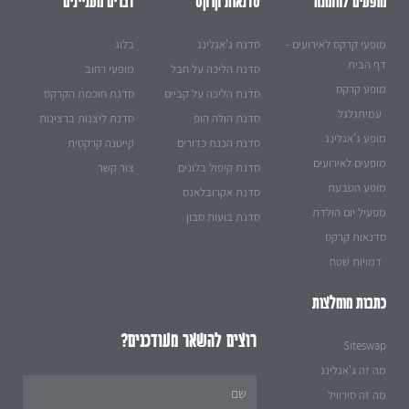
מופעים להזמנה
סדנאות קרקס
דברים מעניינים
מופעי קרקס לאירועים -
סדנת ג'אגלינג
בלוג
דף הבית
סדנת הליכה על חבל
מופעי רחוב
מופע קרקס
סדנת הליכה על קביים
סדנת חוכמת הקרקס
עמיתגלגל
סדנת הולה הופ
סדנת ליצנות ברצינות
מופע ג'אגלינג
סדנת הכנת כדורים
קייטנה קרקסית
מופעים לאירועים
סדנת קיפול בלונים
צור קשר
מופע הטבעת
סדנת אקרובלאנס
מפעיל יום הולדת
סדנת בועות סבון
סדנאות קרקס
דמויות שטח
כתבות מומלצות
רוצים להשאר מעודכנים?
Siteswap
מה זה ג'אגלינג
Name
מה זה סירוויל