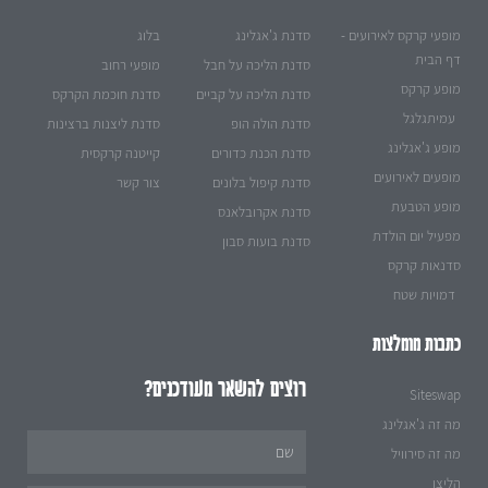
מופעי קרקס לאירועים -
סדנת ג'אגלינג
בלוג
דף הבית
סדנת הליכה על חבל
מופעי רחוב
מופע קרקס
סדנת הליכה על קביים
סדנת חוכמת הקרקס
עמיתגלגל
סדנת הולה הופ
סדנת ליצנות ברצינות
מופע ג'אגלינג
סדנת הכנת כדורים
קייטנה קרקסית
מופעים לאירועים
סדנת קיפול בלונים
צור קשר
מופע הטבעת
סדנת אקרובלאנס
מפעיל יום הולדת
סדנת בועות סבון
סדנאות קרקס
דמויות שטח
כתבות מומלצות
רוצים להשאר מעודכנים?
Siteswap
מה זה ג'אגלינג
Name
מה זה סירוויל
הליצן