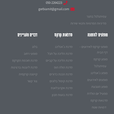
050-2264223
gerbiamit@gmail.com
עמיתגלגל בחצר
מדיניות הפרטיות ותנאי שירות
מופעים להזמנה
סדנאות קרקס
דברים מעניינים
מופעי קרקס לאירועים -
סדנת ג'אגלינג
בלוג
דף הבית
סדנת הליכה על חבל
מופעי רחוב
מופע קרקס
סדנת הליכה על קביים
סדנת חוכמת הקרקס
עמיתגלגל
סדנת הולה הופ
סדנת ליצנות ברצינות
מופע ג'אגלינג
סדנת הכנת כדורים
קייטנה קרקסית
מופעים לאירועים
סדנת קיפול בלונים
צור קשר
מופע הטבעת
סדנת אקרובלאנס
מפעיל יום הולדת
סדנת בועות סבון
סדנאות קרקס
דמויות שטח